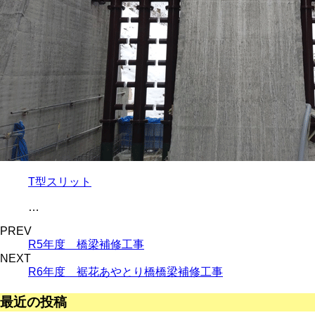
T型スリット
…
PREV
R5年度 橋梁補修工事
NEXT
R6年度 裾花あやとり橋橋梁補修工事
最近の投稿